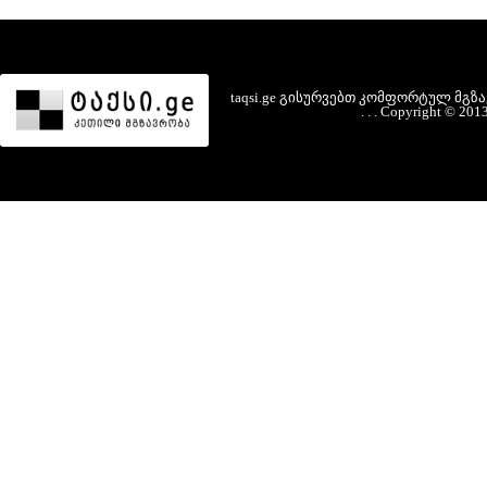
taqsi.ge
გისურვებთ
კომფორტულ
მგზ
.
.
.
Copyright
©
201