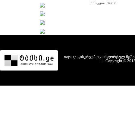
ნახვები: 32216
taqsi.ge
გისურვებთ
კომფორტულ
მგზ
.
.
.
Copyright
©
201