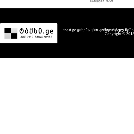
ნახვები: 6905
taqsi.ge
გისურვებთ
კომფორტულ
მგზ
.
.
.
Copyright
©
201